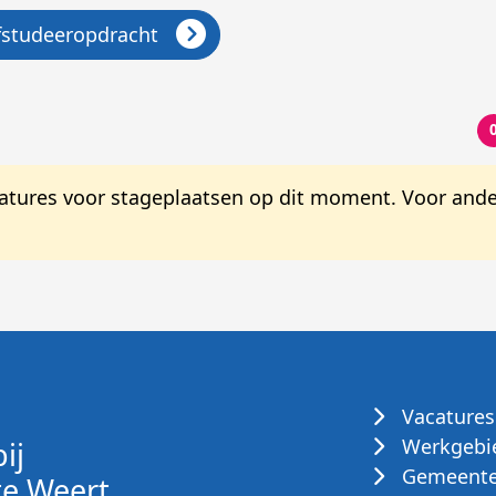
afstudeeropdracht
catures voor stageplaatsen op dit moment. Voor ander
Vacatures
Werkgebi
ij
Gemeente
e Weert