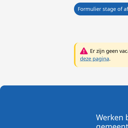
Formulier stage of 
Er zijn geen va
deze pagina
.
Werken b
gemeent