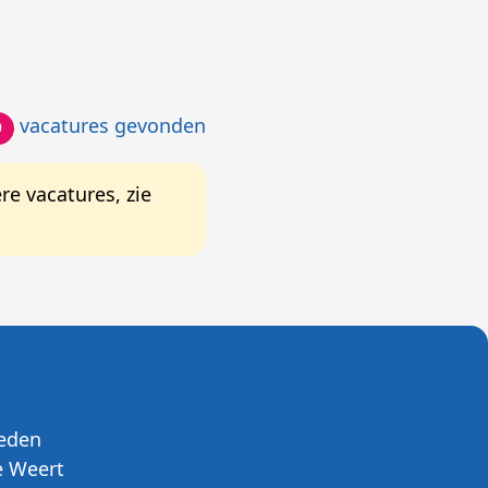
vacatures gevonden
0
e vacatures, zie
eden
 Weert