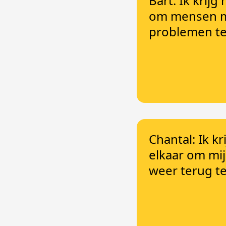
Bart: Ik krijg
om mensen me
problemen te
Chantal: Ik kr
elkaar om mij
weer terug t