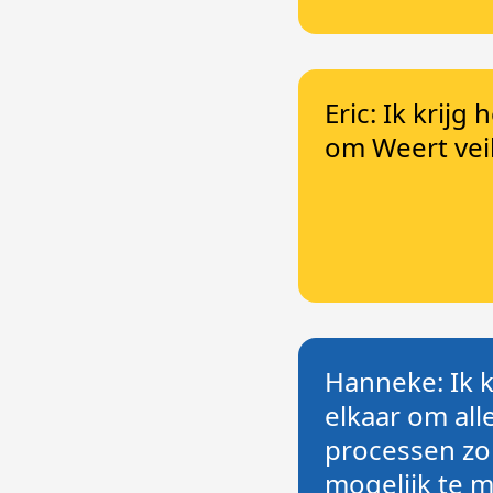
Eric: Ik krijg
om Weert vei
Hanneke: Ik k
elkaar om alle
processen zo
mogelijk te 