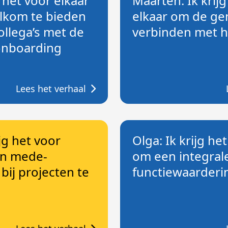
g het voor elkaar
Maarten: Ik krijg
lkom te bieden
elkaar om de ge
llega’s met de
verbinden met h
onboarding
Lees het verhaal
ijg het voor
Olga: Ik krijg he
jn mede-
om een integral
ij projecten te
functiewaarderi