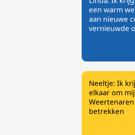
Linda: Ik krij
een warm we
aan nieuwe co
vernieuwde 
Neeltje: Ik kr
elkaar om mi
Weertenaren b
betrekken