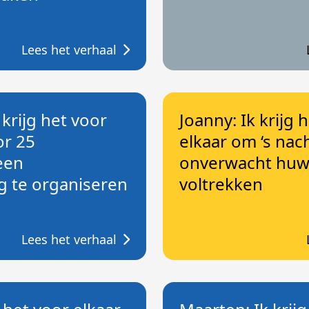
Lees het verhaal
 krijg het voor
Joanny: Ik krijg 
or 25
elkaar om ‘s nac
 een
onverwacht huwe
 te organiseren
voltrekken
Lees het verhaal