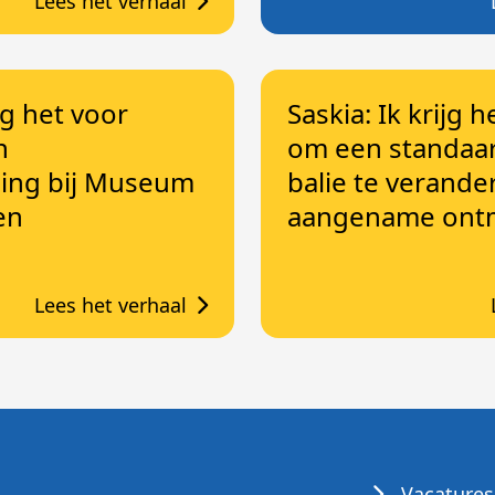
Lees het verhaal
ijg het voor
Saskia: Ik krijg 
n
om een standaar
ling bij Museum
balie te verande
en
aangename ont
Lees het verhaal
Vacatures