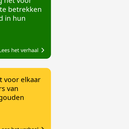
g het voor
 te betrekken
d in hun
Lees het verhaal
et voor elkaar
rs van
gouden