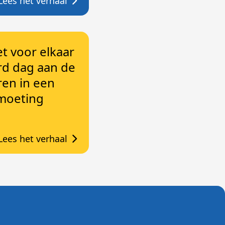
Lees het verhaal
het voor elkaar
d dag aan de
ren in een
moeting
Lees het verhaal