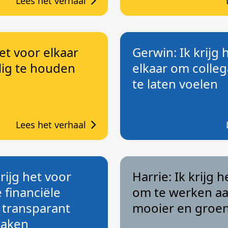
Lees het verhaal
 het voor elkaar
Gerwin: Ik krijg 
lig te houden
elkaar om collega
te laten voelen
Lees het verhaal
rijg het voor
Harrie: Ik krijg 
 financiële
om te werken a
 transparant
mooier en groe
maken