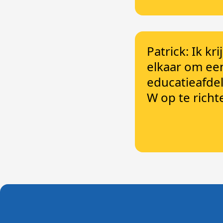
Patrick: Ik kr
elkaar om ee
educatieafde
W op te richt