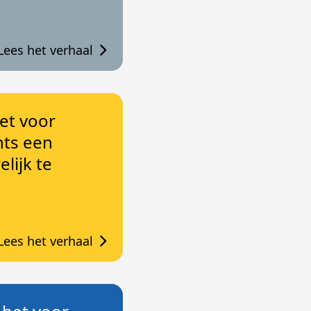
Lees het verhaal
het voor
hts een
lijk te
Lees het verhaal