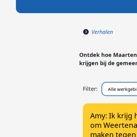
Verhalen
Ontdek hoe Maarten, 
krijgen bij de gemee
Filter:
Amy: Ik krijg 
om Weertena
maken tegen