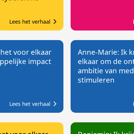
Lees het verhaal
 het voor elkaar
Anne-Marie: Ik k
pelijke impact
elkaar om de on
ambitie van med
stimuleren
Lees het verhaal