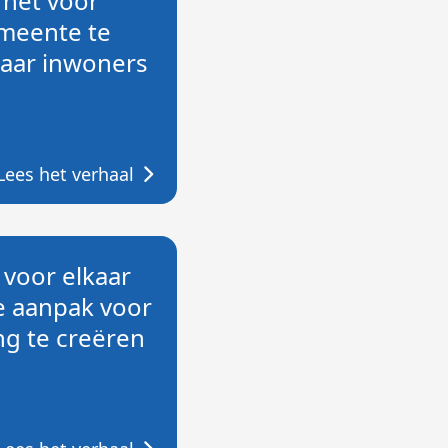
 het voor
meente te
aar inwoners
Lees het verhaal
t voor elkaar
e aanpak voor
ng te creëren