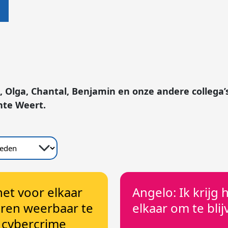
Olga, Chantal, Benjamin en onze andere collega’s
nte Weert.
het voor elkaar
Angelo: Ik krijg 
ren weerbaar te
elkaar om te bli
 cybercrime