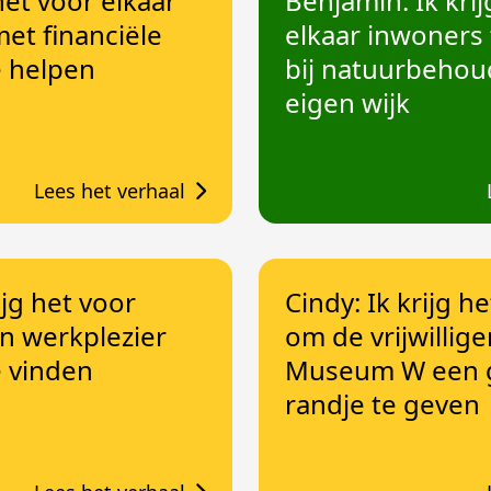
 het voor elkaar
Benjamin: Ik krij
t financiële
elkaar inwoners
 helpen
bij natuurbehou
eigen wijk
Lees het verhaal
ijg het voor
Cindy: Ik krijg h
n werkplezier
om de vrijwillige
e vinden
Museum W een 
randje te geven