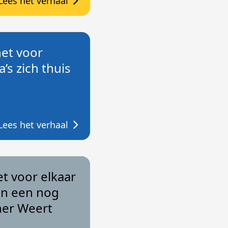
Lees het verhaal
het voor
’s zich thuis
Lees het verhaal
het voor elkaar
an een nog
ner Weert