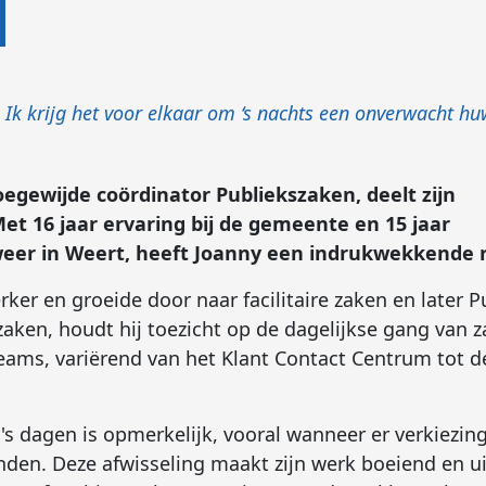
 Ik krijg het voor elkaar om ‘s nachts een onverwacht huw
oegewijde coördinator Publiekszaken, deelt zijn
et 16 jaar ervaring bij de gemeente en 15 jaar
ndweer in Weert, heeft Joanny een indrukwekkende r
ker en groeide door naar facilitaire zaken en later P
zaken, houdt hij toezicht op de dagelijkse gang van z
 teams, variërend van het Klant Contact Centrum tot d
s dagen is opmerkelijk, vooral wanneer er verkiezin
nden. Deze afwisseling maakt zijn werk boeiend en u