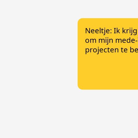
Neeltje: Ik krij
om mijn mede-
projecten te b