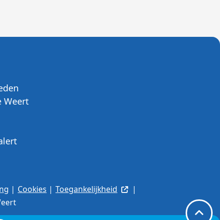
eden
 Weert
alert
ing
|
Cookies
|
Toegankelijkheid
|
eert