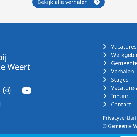
Bekijk alle verhalen
Vacatures
Werkgebi
ij
Gemeente
e Weert
Verhalen
Stages
Vacature-
Inhuur
Contact
l
Privacyverklar
© Gemeente W