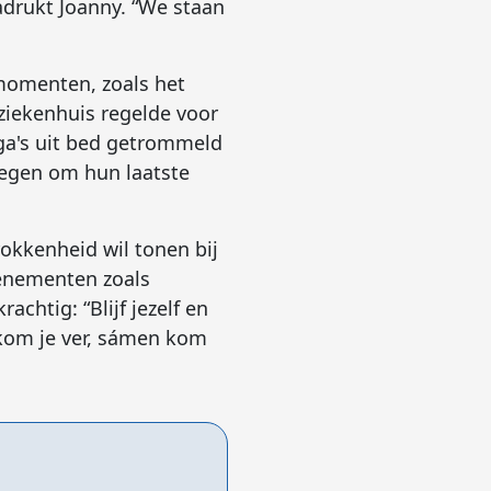
adrukt Joanny. “We staan
 momenten, zoals het
 ziekenhuis regelde voor
ega's uit bed getrommeld
kregen om hun laatste
okkenheid wil tonen bij
enementen zoals
achtig: “Blijf jezelf en
kom je ver, sámen kom